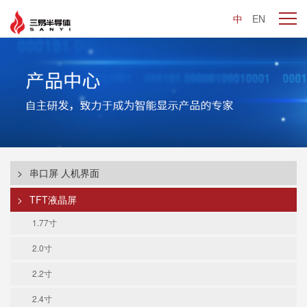
中
EN
>
串口屏 人机界面
>
TFT液晶屏
1.77寸
2.0寸
2.2寸
2.4寸