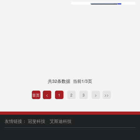
共32条数据 当前1/3页
首页
<
1
2
3
>
>>
友情链接：
冠斐科技
艾斯迪科技